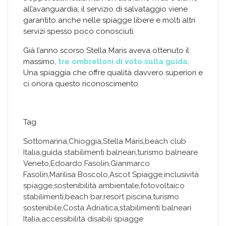
all’avanguardia; il servizio di salvataggio viene
garantito anche nelle spiagge libere e molti altri
servizi spesso poco conosciuti.
Già l’anno scorso Stella Maris aveva ottenuto il
massimo,
tre ombrelloni di voto sulla guida
.
Una spiaggia che offre qualità davvero superiori e
ci onora questo riconoscimento.
Tag
Sottomarina
,
Chioggia
,
Stella Maris
,
beach club
Italia
,
guida stabilimenti balneari
,
turismo balneare
Veneto
,
Edoardo Fasolin
,
Gianmarco
Fasolin
,
Marilisa Boscolo
,
Ascot Spiagge
,
inclusività
spiagge
,
sostenibilità ambientale
,
fotovoltaico
stabilimenti
,
beach bar
,
resort piscina
,
turismo
sostenibile
,
Costa Adriatica
,
stabilimenti balneari
Italia
,
accessibilità disabili spiagge