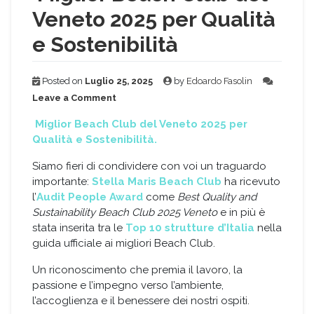
Veneto 2025 per Qualità
e Sostenibilità
Posted on
Luglio 25, 2025
by
Edoardo Fasolin
on
Leave a Comment
Miglior
Beach
Miglior Beach Club del Veneto 2025 per
Club
Qualità e Sostenibilità.
del
Veneto
Siamo fieri di condividere con voi un traguardo
2025
importante:
Stella Maris
Beach Club
ha ricevuto
per
l’
Audit People Award
come
Best Quality and
Qualità
Sustainability Beach Club 2025 Veneto
e in più è
e
stata inserita tra le
Top 10 strutture d’Italia
nella
Sostenibilità
guida ufficiale ai migliori Beach Club.
Un riconoscimento che premia il lavoro, la
passione e l’impegno verso l’ambiente,
l’accoglienza e il benessere dei nostri ospiti.