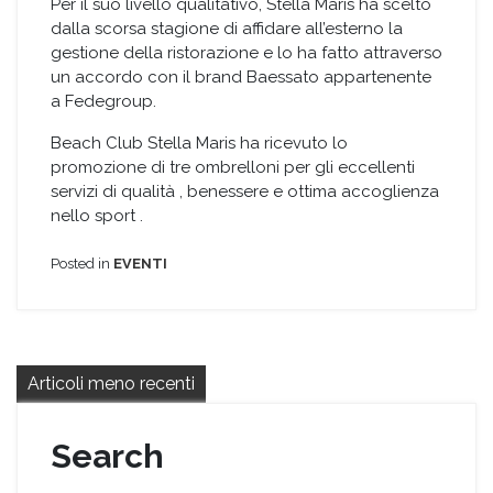
Per
il suo livello qualitativo, Stella Maris ha scelto
dalla scorsa stagione di affidare all’esterno la
gestione della ristorazione e lo ha fatto attraverso
un accordo con il brand Baessato
appartenente
a Fedegroup.
Beach Club Stella Maris ha ricevuto lo
promozione di tre ombrelloni per gli eccellenti
servizi
di qualità , benessere e ottima accoglienza
nello sport .
Posted in
EVENTI
Navigazione
Articoli meno recenti
articoli
Search