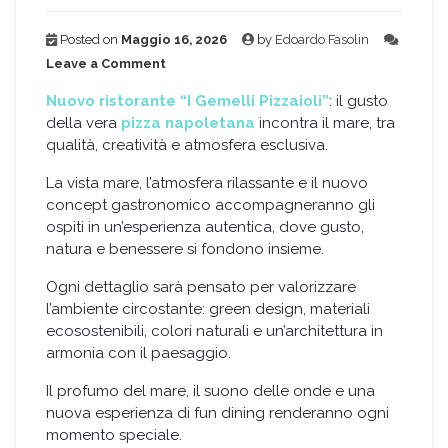
Posted on
Maggio 16, 2026
by
Edoardo Fasolin
on
Leave a Comment
Nuovo
ristorante
Nuovo ristorante “I Gemelli Pizzaioli”
: il gusto
“I
della vera
pizza napoletana
incontra il mare, tra
Gemelli
qualità, creatività e atmosfera esclusiva.
Pizzaioli”
La vista mare, l’atmosfera rilassante e il nuovo
concept gastronomico accompagneranno gli
ospiti in un’esperienza autentica, dove gusto,
natura e benessere si fondono insieme.
Ogni dettaglio sarà pensato per valorizzare
l’ambiente circostante: green design, materiali
ecosostenibili, colori naturali e un’architettura in
armonia con il paesaggio.
Il profumo del mare, il suono delle onde e una
nuova esperienza di fun dining renderanno ogni
momento speciale.