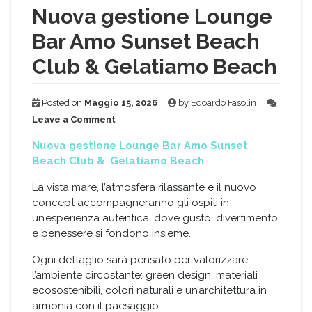
Nuova gestione Lounge
Bar Amo Sunset Beach
Club & Gelatiamo Beach
Posted on
Maggio 15, 2026
by
Edoardo Fasolin
on
Leave a Comment
Nuova
gestione
Nuova gestione Lounge Bar Amo Sunset
Lounge
Beach Club &
Gelatiamo Beach
Bar
Amo
La vista mare, l’atmosfera rilassante e il nuovo
Sunset
concept accompagneranno gli ospiti in
Beach
un’esperienza autentica, dove gusto, divertimento
Club
e benessere si fondono insieme.
&
Gelatiamo
Ogni dettaglio sarà pensato per valorizzare
Beach
l’ambiente circostante: green design, materiali
ecosostenibili, colori naturali e un’architettura in
armonia con il paesaggio.