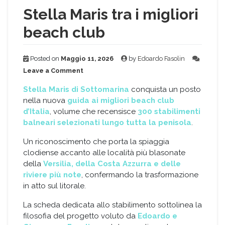
Stella Maris tra i migliori
beach club
Posted on
Maggio 11, 2026
by
Edoardo Fasolin
on
Leave a Comment
Stella
Maris
Stella Maris di Sottomarina
conquista un posto
tra
nella nuova
guida ai migliori beach club
i
d’Italia
, volume che recensisce
300 stabilimenti
migliori
balneari selezionati lungo tutta la penisola
.
beach
club
Un riconoscimento che porta la spiaggia
clodiense accanto alle località più blasonate
della
Versilia, della Costa Azzurra e delle
riviere più note
, confermando la trasformazione
in atto sul litorale.
La scheda dedicata allo stabilimento sottolinea la
filosofia del progetto voluto da
Edoardo e