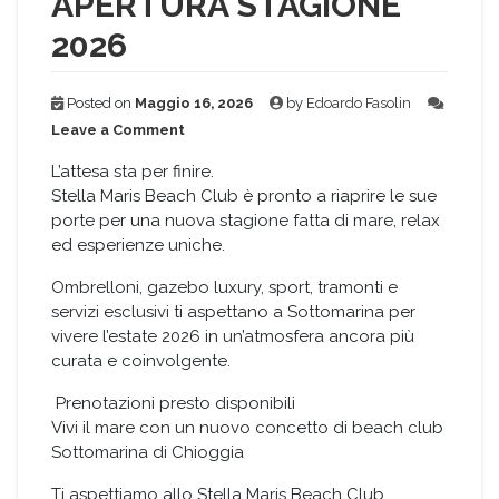
APERTURA STAGIONE
2026
Posted on
Maggio 16, 2026
by
Edoardo Fasolin
on
Leave a Comment
APERTURA
STAGIONE
L’attesa sta per finire.
2026
Stella Maris Beach Club è pronto a riaprire le sue
porte per una nuova stagione fatta di mare, relax
ed esperienze uniche.
Ombrelloni, gazebo luxury, sport, tramonti e
servizi esclusivi ti aspettano a Sottomarina per
vivere l’estate 2026 in un’atmosfera ancora più
curata e coinvolgente.
Prenotazioni presto disponibili
Vivi il mare con un nuovo concetto di beach club
Sottomarina di Chioggia
Ti aspettiamo allo Stella Maris Beach Club.