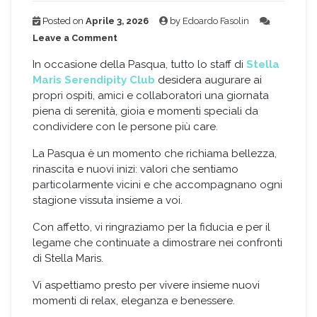
Posted on
Aprile 3, 2026
by
Edoardo Fasolin
on
Leave a Comment
Buona
Pasqua
In occasione della Pasqua, tutto lo staff di
Stella
da
Maris Serendipity Club
desidera augurare ai
Stella
propri ospiti, amici e collaboratori una giornata
Maris
piena di serenità, gioia e momenti speciali da
Serendipity
condividere con le persone più care.
Club
La Pasqua è un momento che richiama bellezza,
rinascita e nuovi inizi: valori che sentiamo
particolarmente vicini e che accompagnano ogni
stagione vissuta insieme a voi.
Con affetto, vi ringraziamo per la fiducia e per il
legame che continuate a dimostrare nei confronti
di Stella Maris.
Vi aspettiamo presto per vivere insieme nuovi
momenti di relax, eleganza e benessere.