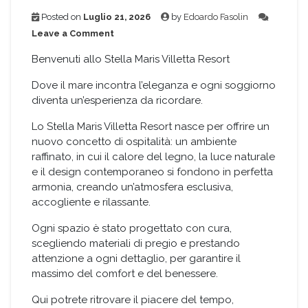
Posted on
Luglio 21, 2026
by
Edoardo Fasolin
on
Leave a Comment
BENVENUTI
ALLO
Benvenuti allo Stella Maris Villetta Resort
STELLA
MARIS
Dove il mare incontra l’eleganza e ogni soggiorno
VILLETTA
diventa un’esperienza da ricordare.
RESORT
Lo Stella Maris Villetta Resort nasce per offrire un
nuovo concetto di ospitalità: un ambiente
raffinato, in cui il calore del legno, la luce naturale
e il design contemporaneo si fondono in perfetta
armonia, creando un’atmosfera esclusiva,
accogliente e rilassante.
Ogni spazio è stato progettato con cura,
scegliendo materiali di pregio e prestando
attenzione a ogni dettaglio, per garantire il
massimo del comfort e del benessere.
Qui potrete ritrovare il piacere del tempo,