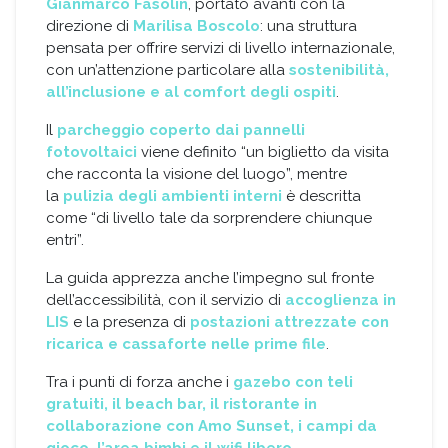
Gianmarco Fasolin
, portato avanti con la
direzione di
Marilisa Boscolo
: una struttura
pensata per offrire servizi di livello internazionale,
con un’attenzione particolare alla
sostenibilità,
all’inclusione e al comfort degli ospiti
.
Il
parcheggio coperto dai pannelli
fotovoltaici
viene definito “un biglietto da visita
che racconta la visione del luogo”, mentre
la
pulizia degli ambienti interni
è descritta
come “di livello tale da sorprendere chiunque
entri”.
La guida apprezza anche l’impegno sul fronte
dell’accessibilità, con il servizio di
accoglienza in
LIS
e la presenza di
postazioni attrezzate con
ricarica e cassaforte nelle prime file
.
Tra i punti di forza anche i
gazebo con teli
gratuiti, il beach bar, il ristorante in
collaborazione con Amo Sunset, i campi da
gioco, l’area bimbi e il wifi libero
.