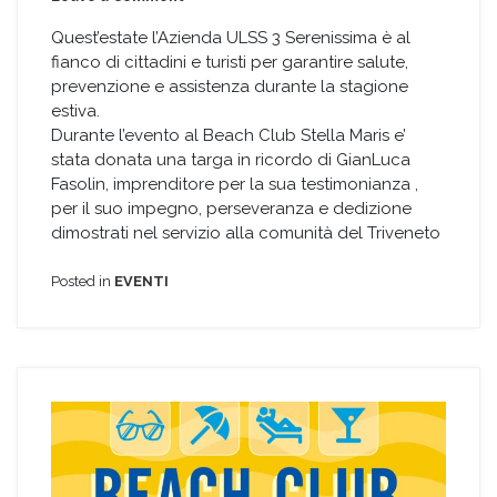
Conferenza
stampa
Quest’estate l’Azienda ULSS 3 Serenissima è al
di
fianco di cittadini e turisti per garantire salute,
avvio
prevenzione e assistenza durante la stagione
al
estiva.
progetto
Durante l’evento al Beach Club Stella Maris e’
“Vacanze
stata donata una targa in ricordo di GianLuca
Sicure
2025”
Fasolin, imprenditore per la sua testimonianza ,
allo
per il suo impegno, perseveranza e dedizione
Stella
dimostrati nel servizio alla comunità del Triveneto
Maris
Posted in
EVENTI