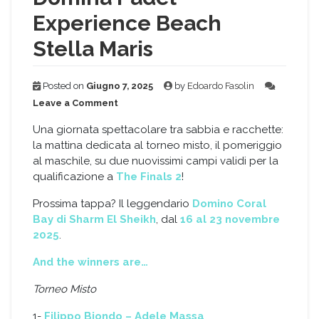
Experience Beach
Stella Maris
Posted on
Giugno 7, 2025
by
Edoardo Fasolin
on
Leave a Comment
Domina
Padel
Una giornata spettacolare tra sabbia e racchette:
Experience
la mattina dedicata al torneo misto, il pomeriggio
Beach
al maschile, su due nuovissimi campi validi per la
Stella
qualificazione a
The Finals 2
!
Maris
Prossima tappa? Il leggendario
Domino Coral
Bay di Sharm El Sheikh
, dal
16 al 23 novembre
2025
.
And the winners are…
Torneo Misto
1-
Filippo Biondo – Adele Massa