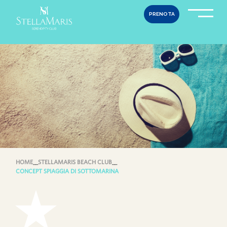
Skip
PRENOTA
to
content
HOME
__
STELLAMARIS BEACH CLUB
__
CONCEPT SPIAGGIA DI SOTTOMARINA