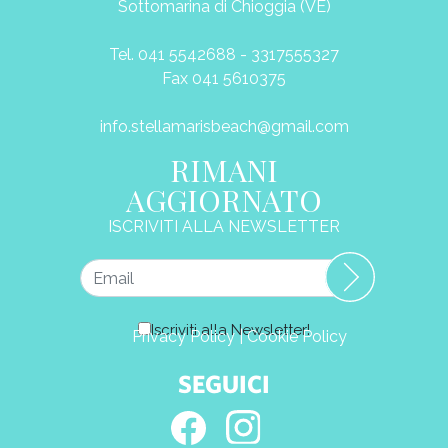
Sottomarina di Chioggia (VE)
Tel. 041 5542688 - 3317555327
Fax 041 5610375
info.stellamarisbeach@gmail.com
RIMANI
AGGIORNATO
ISCRIVITI ALLA NEWSLETTER
Iscriviti alla Newsletter!
Privacy Policy
|
Cookie Policy
SEGUICI