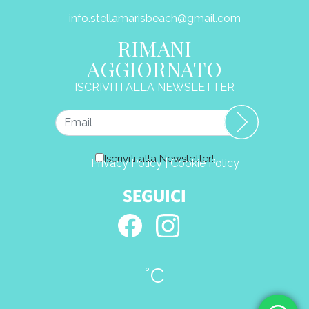
info.stellamarisbeach@gmail.com
RIMANI
AGGIORNATO
ISCRIVITI ALLA NEWSLETTER
Iscriviti alla Newsletter!
Privacy Policy
|
Cookie Policy
SEGUICI
°C