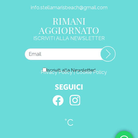
info.stellamarisbeach@gmail.com
RIMANI
AGGIORNATO
ISCRIVITI ALLA NEWSLETTER
Iscriviti alla Newsletter!
Privacy Policy
|
Cookie Policy
SEGUICI
°C